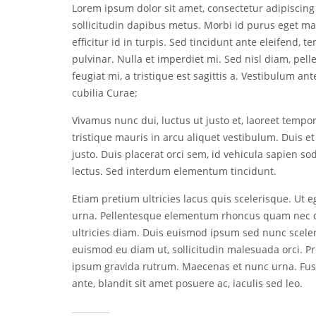
Lorem ipsum dolor sit amet, consectetur adipiscing 
sollicitudin dapibus metus. Morbi id purus eget m
efficitur id in turpis. Sed tincidunt ante eleifend, t
pulvinar. Nulla et imperdiet mi. Sed nisl diam, pel
feugiat mi, a tristique est sagittis a. Vestibulum an
cubilia Curae;
Vivamus nunc dui, luctus ut justo et, laoreet tempo
tristique mauris in arcu aliquet vestibulum. Duis et
justo. Duis placerat orci sem, id vehicula sapien sod
lectus. Sed interdum elementum tincidunt.
Etiam pretium ultricies lacus quis scelerisque. Ut eg
urna. Pellentesque elementum rhoncus quam nec d
ultricies diam. Duis euismod ipsum sed nunc sceleri
euismod eu diam ut, sollicitudin malesuada orci. P
ipsum gravida rutrum. Maecenas et nunc urna. Fusce
ante, blandit sit amet posuere ac, iaculis sed leo.