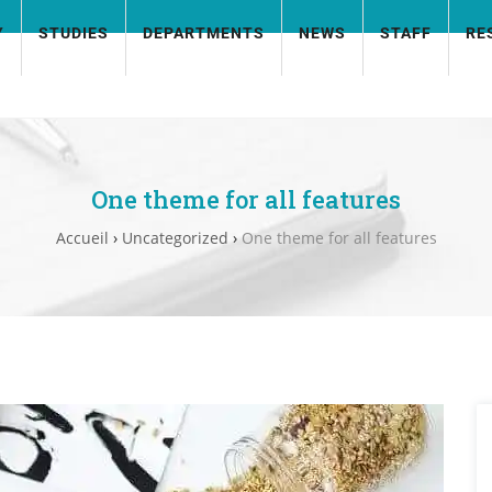
Y
STUDIES
DEPARTMENTS
NEWS
STAFF
RE
One theme for all features
Accueil
›
Uncategorized
›
One theme for all features