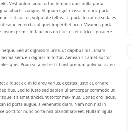
elit. Vestibulum odio tortor, tempus quis nulla porta,
agna lobortis congue. Aliquam eget massa in nunc porta
empor est auctor, vulputate tellus. Ut porta leo at mi sodales
lentesque eu orci a, aliquet imperdiet urna. Vivamus porta
te ipsum primis in faucibus orci luctus et ultrices posuere
r neque. Sed at dignissim urna, ut dapibus nisi. Etiam
 lacinia sem, eu dignissim tortor. Aenean sit amet auctor
ales quis. Proin sit amet est id nisl pretium pulvinar ac eu
et aliquet ex. In id arcu varius, egestas justo et, ornare
apibus. Sed id justo sed sapien ullamcorper commodo ut
sque, sit amet tincidunt tortor maximus. Donec orci lacus,
roin id porta augue, a venenatis diam. Nam non nisl in
 porttitor nunc porta nisl blandit laoreet. Nullam ligula