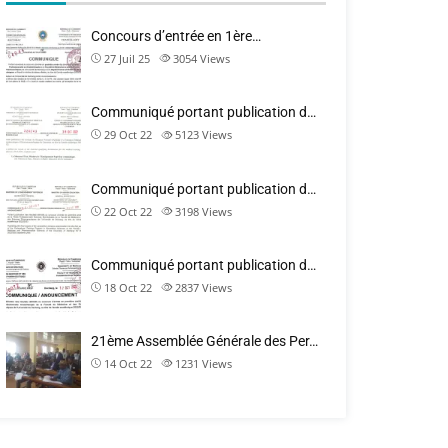
Concours d’entrée en 1ère…
27 Juil 25
3054
Views
Communiqué portant publication d…
29 Oct 22
5123
Views
Communiqué portant publication d…
22 Oct 22
3198
Views
Communiqué portant publication d…
18 Oct 22
2837
Views
21ème Assemblée Générale des Per…
14 Oct 22
1231
Views