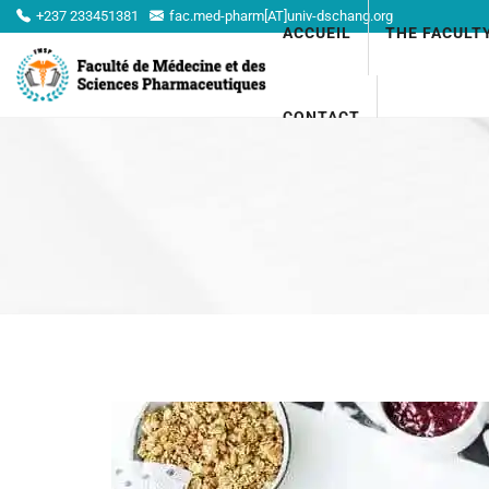
+237 233451381
fac.med-pharm[AT]univ-dschang.org
ACCUEIL
THE FACULT
CONTACT