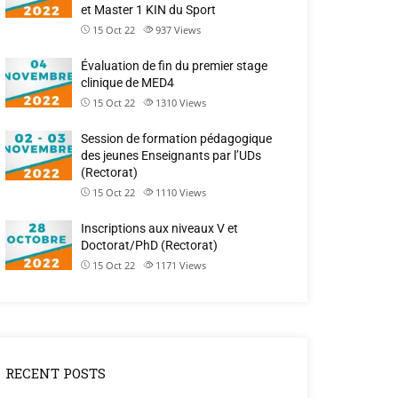
et Master 1 KIN du Sport
15 Oct 22
937
Views
Évaluation de fin du premier stage
clinique de MED4
15 Oct 22
1310
Views
Session de formation pédagogique
des jeunes Enseignants par l’UDs
(Rectorat)
15 Oct 22
1110
Views
Inscriptions aux niveaux V et
Doctorat/PhD (Rectorat)
15 Oct 22
1171
Views
RECENT POSTS