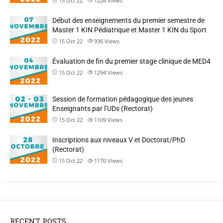
15 Oct 22
1226
Views
Début des enseignements du premier semestre de
Master 1 KIN Pédiatrique et Master 1 KIN du Sport
15 Oct 22
936
Views
Évaluation de fin du premier stage clinique de MED4
15 Oct 22
1294
Views
Session de formation pédagogique des jeunes
Enseignants par l’UDs (Rectorat)
15 Oct 22
1109
Views
Inscriptions aux niveaux V et Doctorat/PhD
(Rectorat)
15 Oct 22
1170
Views
RECENT POSTS