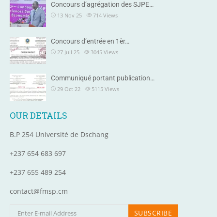
Concours d’agrégation des SJPE…
13 Nov 25
714
Views
Concours d’entrée en 1èr…
27 Juil 25
3045
Views
Communiqué portant publication…
29 Oct 22
5115
Views
OUR DETAILS
B.P 254 Université de Dschang
+237 654 683 697
+237 655 489 254
contact@fmsp.cm