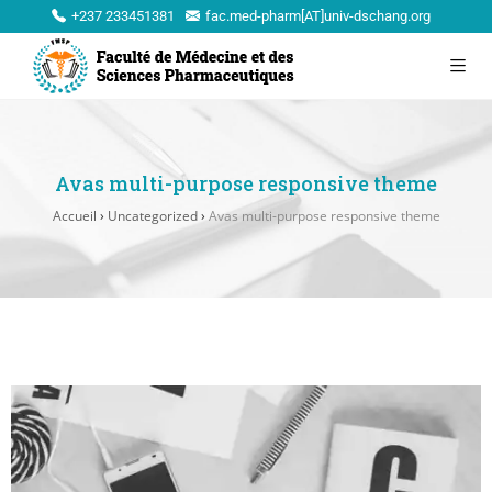
+237 233451381
fac.med-pharm[AT]univ-dschang.org
Avas multi-purpose responsive theme
Accueil
›
Uncategorized
›
Avas multi-purpose responsive theme