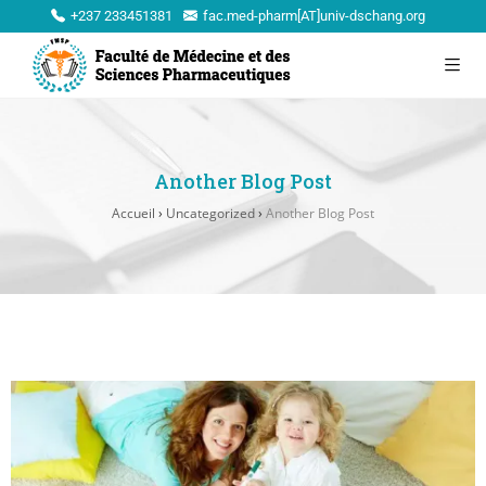
+237 233451381
fac.med-pharm[AT]univ-dschang.org
Another Blog Post
Accueil
›
Uncategorized
›
Another Blog Post