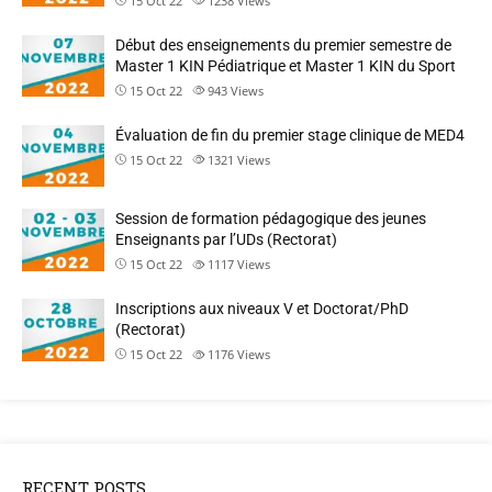
15 Oct 22
1238
Views
Début des enseignements du premier semestre de
Master 1 KIN Pédiatrique et Master 1 KIN du Sport
15 Oct 22
943
Views
Évaluation de fin du premier stage clinique de MED4
15 Oct 22
1321
Views
Session de formation pédagogique des jeunes
Enseignants par l’UDs (Rectorat)
15 Oct 22
1117
Views
Inscriptions aux niveaux V et Doctorat/PhD
(Rectorat)
15 Oct 22
1176
Views
RECENT POSTS