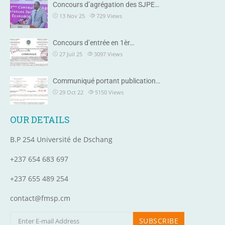
Concours d’agrégation des SJPE…
13 Nov 25
729
Views
Concours d’entrée en 1èr…
27 Juil 25
3097
Views
Communiqué portant publication…
29 Oct 22
5150
Views
OUR DETAILS
B.P 254 Université de Dschang
+237 654 683 697
+237 655 489 254
contact@fmsp.cm