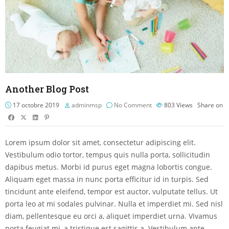
Another Blog Post
17 octobre 2019
adminmsp
No Comment
803
Views
Share on
Lorem ipsum dolor sit amet, consectetur adipiscing elit.
Vestibulum odio tortor, tempus quis nulla porta, sollicitudin
dapibus metus. Morbi id purus eget magna lobortis congue.
Aliquam eget massa in nunc porta efficitur id in turpis. Sed
tincidunt ante eleifend, tempor est auctor, vulputate tellus. Ut
porta leo at mi sodales pulvinar. Nulla et imperdiet mi. Sed nisl
diam, pellentesque eu orci a, aliquet imperdiet urna. Vivamus
porta feugiat mi, a tristique est sagittis a. Vestibulum ante