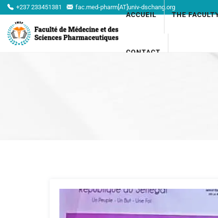
+237 233451381
fac.med-pharm[AT]univ-dschang.org
ACCUEIL
THE FACULT
CONTACT