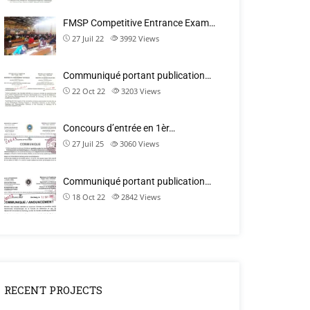
FMSP Competitive Entrance Exam…
27 Juil 22
3992
Views
Communiqué portant publication…
22 Oct 22
3203
Views
Concours d’entrée en 1èr…
27 Juil 25
3060
Views
Communiqué portant publication…
18 Oct 22
2842
Views
RECENT PROJECTS