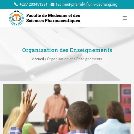
+237 233451381
fac.med-pharm[AT]univ-dschang.org
Organisation des Enseignements
Accueil
›
Organisation des Enseignements