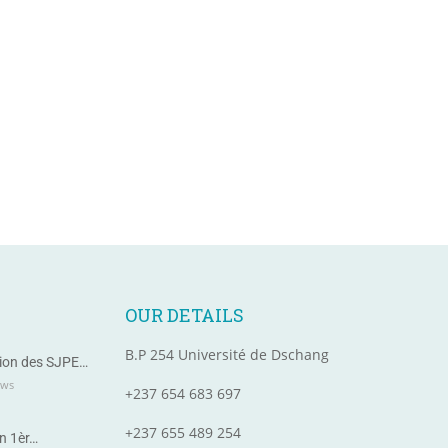
OUR DETAILS
B.P 254 Université de Dschang
ion des SJPE…
ews
+237 654 683 697
+237 655 489 254
n 1èr…