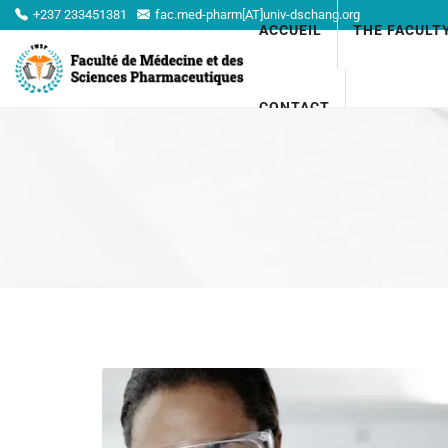
+237 233451381
fac.med-pharm[AT]univ-dschang.org
ACCUEIL
THE FACULT
CONTACT