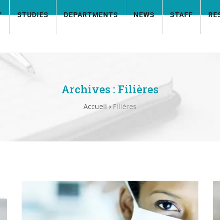
Y
STUDIES
DEPARTMENTS
NEWS
STAFF
RE
Archives :
Filières
Accueil
›
Filières